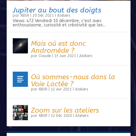
Jupiter au bout des doigts
par
XBSR
|
20 Déc 2021
|
Ateliers
Views: 472 Vendredi 10 décembre, c’est avec
enthousiasme, curiosité et créativité que les...
Mais où est donc
Andromède ?
par
Claude
|
15 Juin 2021
|
Ateliers
Où sommes-nous dans la
Voie Lactée ?
par
XBSR
|
12 Avr 2021
|
Ateliers
Zoom sur les ateliers
par
XBSR
|
12 Déc 2020
|
Ateliers