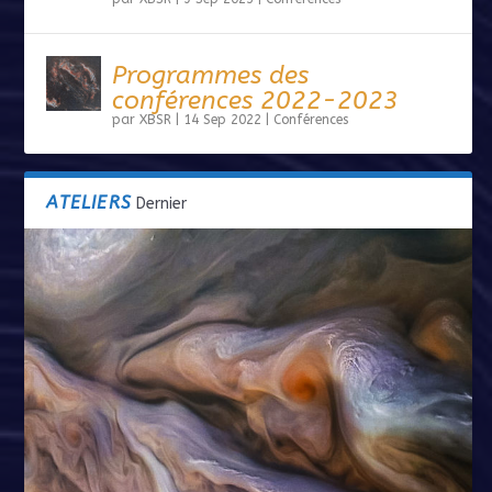
Programmes des
conférences 2022-2023
par
XBSR
|
14 Sep 2022
|
Conférences
ATELIERS
Dernier