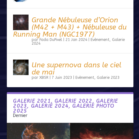
Grande Nébuleuse d’Orion
(M42 + M43) + Nébuleuse du
Running Man (NGC1977)
par
Fada DuPixel
|
21 Jan 2024
|
Evènement
,
Galerie
2024
Une supernova dans le ciel
de mai
par
XBSR
|
7 Juin 2023
|
Evènement
,
Galerie 2023
GALERIE 2021, GALERIE 2022, GALERIE
2023, GALERIE 2024, GALERIE PHOTO
2025
Dernier