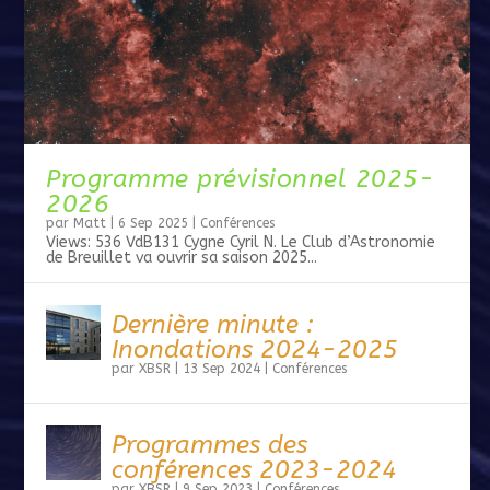
Programme prévisionnel 2025-
2026
par
Matt
|
6 Sep 2025
|
Conférences
Views: 536 VdB131 Cygne Cyril N. Le Club d’Astronomie
de Breuillet va ouvrir sa saison 2025...
Dernière minute :
Inondations 2024-2025
par
XBSR
|
13 Sep 2024
|
Conférences
Programmes des
conférences 2023-2024
par
XBSR
|
9 Sep 2023
|
Conférences