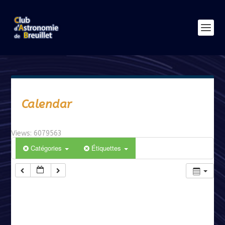
Calendar
Views: 6079563
Catégories
Étiquettes