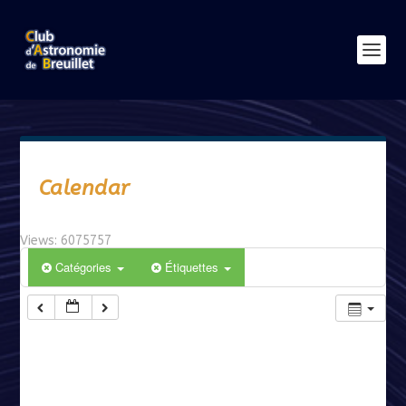
Calendar
Views: 6075757
Catégories
Étiquettes