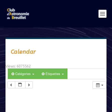
Calendar
Views: 6075562
Catégories
Étiquettes