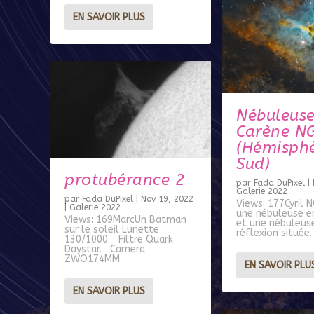
EN SAVOIR PLUS
Nébuleuse
Carène N
(Hémisph
Sud)
protubérance 2
par
Fada DuPixel
|
Galerie 2022
par
Fada DuPixel
|
Nov 19, 2022
Views: 177Cyril 
|
Galerie 2022
une nébuleuse e
Views: 169MarcUn Batman
et une nébuleus
sur le soleil Lunette
réflexion située..
130/1000. Filtre Quark
Daystar. Camera
ZWO174MM...
EN SAVOIR PLU
EN SAVOIR PLUS