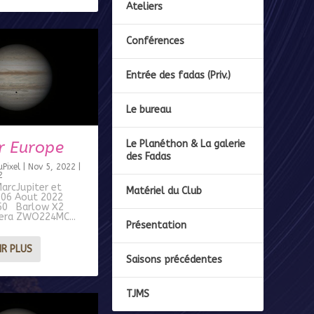
Ateliers
Conférences
Entrée des fadas (Priv.)
Le bureau
r Europe
Le Planéthon & La galerie
des Fadas
Pixel
|
Nov 5, 2022
|
2
arcJupiter et
Matériel du Club
 06 Aout 2022
50 Barlow X2
ra ZWO224MC...
Présentation
IR PLUS
Saisons précédentes
TJMS