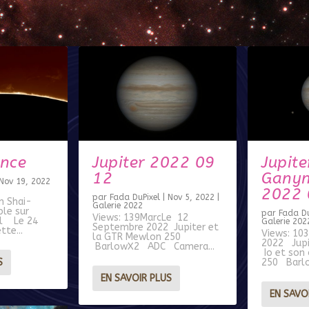
ance
Jupiter 2022 09
Jupite
12
Ganym
Nov 19, 2022
2022 
par
Fada DuPixel
|
Nov 5, 2022
|
n Shai-
Galerie 2022
ble sur
par
Fada Du
Views: 139MarcLe 12
il Le 24
Galerie 202
Septembre 2022 Jupiter et
tte...
Views: 10
la GTR Mewlon 250
2022 Jup
BarlowX2 ADC Camera...
Io et son
S
250 Barlo
EN SAVOIR PLUS
EN SAVO