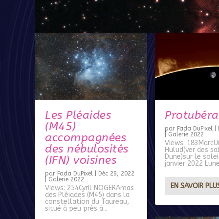
Les Pléaides
Protubér
(M45)
par
Fada DuPixel
|
accompagnées
|
Galerie 2022
Views: 183MarcU
des nébulosités
Hulud(ver des sa
Dune)sur le sole
(IFN) voisines
janvier 2022 Lune
par
Fada DuPixel
|
Déc 29, 2022
|
Galerie 2022
EN SAVOIR PLU
Views: 254Cyril NOGERAmas
des Pléiades (M45) dans la
constellation du Taureau,
situé à peu près à...