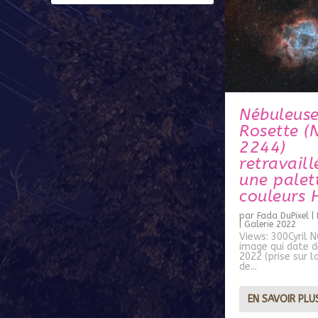
Nébuleuse
Rosette (
2244)
retravaill
une palet
couleurs
par
Fada DuPixel
|
|
Galerie 2022
Views: 300Cyril
image qui date 
2022 (prise sur l
de...
EN SAVOIR PLU