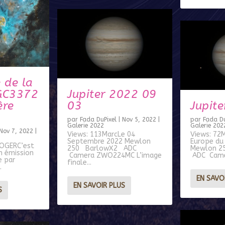
 de la
GC3372
Jupiter 2022 09
ère
03
Jupite
par
Fada DuPixel
|
Nov 5, 2022
|
par
Fada Du
Galerie 2022
Galerie 202
Nov 7, 2022
|
Views: 113MarcLe 04
Views: 72M
Septembre 2022 Mewlon
Europe du
NOGERC’est
250 BarlowX2 ADC
Mewlon 2
n émission
Camera ZWO224MC L’image
ADC Came
e par
finale...
.
EN SAVO
EN SAVOIR PLUS
S