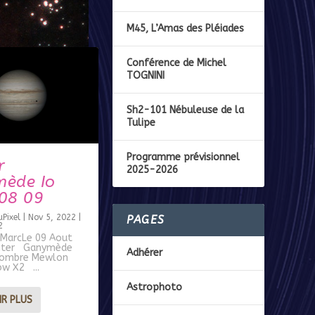
M45, L’Amas des Pléiades
Conférence de Michel
TOGNINI
Sh2-101 Nébuleuse de la
Tulipe
Programme prévisionnel
r
2025-2026
ède Io
08 09
Pixel
|
Nov 5, 2022
|
PAGES
2
3MarcLe 09 Aout
iter Ganymède
Adhérer
 ombre Mewlon
w X2 ...
Astrophoto
IR PLUS