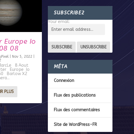
SUBSCRIBE2
Your email:
r Europe Io
08 08
Pixel
|
Nov 5, 2022
|
2
MarcLe 8 Aout
MÉTA
ter Europe Io
50 Barlow X2
ra...
Connexion
IR PLUS
Flux des publications
Flux des commentaires
Site de WordPress-FR