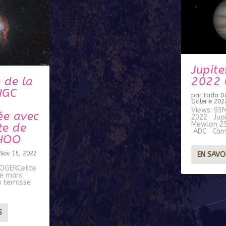
Jupite
 de la
2022 
NGC
par
Fada Du
Galerie 202
Views: 93
ée avec
2022 Jupi
Mewlon 2
te de
ADC Came
 HOO
Nov 15, 2022
EN SAVO
 NOGERCette
de mars
a terrasse
S