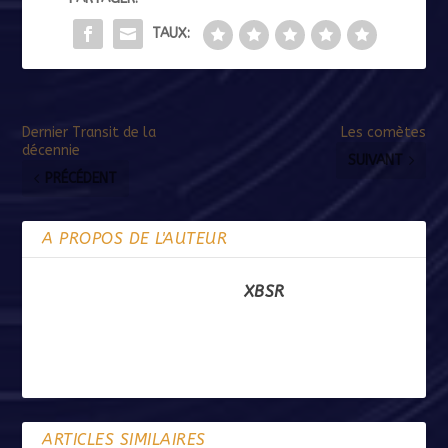
TAUX:
Dernier Transit de la
Les comètes
décennie
SUIVANT
PRÉCÉDENT
A PROPOS DE L'AUTEUR
XBSR
ARTICLES SIMILAIRES