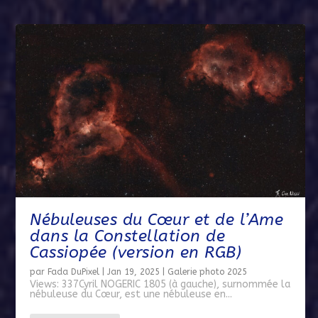
Nébuleuses du Cœur et de l’Ame
dans la Constellation de
Cassiopée (version en RGB)
par
Fada DuPixel
|
Jan 19, 2025
|
Galerie photo 2025
Views: 337Cyril NOGERIC 1805 (à gauche), surnommée la
nébuleuse du Cœur, est une nébuleuse en...