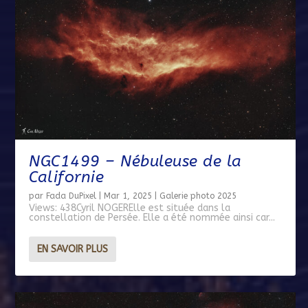
NGC1499 – Nébuleuse de la
Californie
par
Fada DuPixel
|
Mar 1, 2025
|
Galerie photo 2025
Views: 438Cyril NOGERElle est située dans la
constellation de Persée. Elle a été nommée ainsi car...
EN SAVOIR PLUS