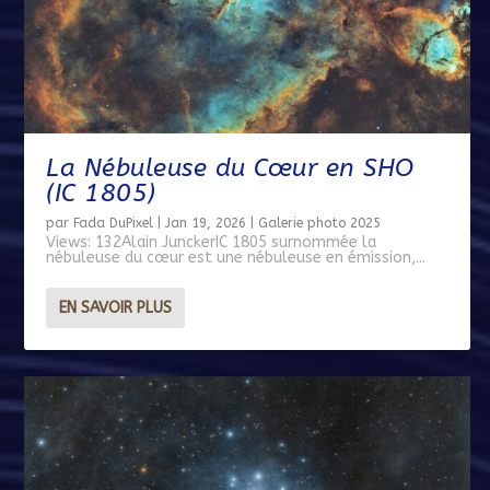
La Nébuleuse du Cœur en SHO
(IC 1805)
par
Fada DuPixel
|
Jan 19, 2026
|
Galerie photo 2025
Views: 132Alain JunckerIC 1805 surnommée la
nébuleuse du cœur est une nébuleuse en émission,...
EN SAVOIR PLUS