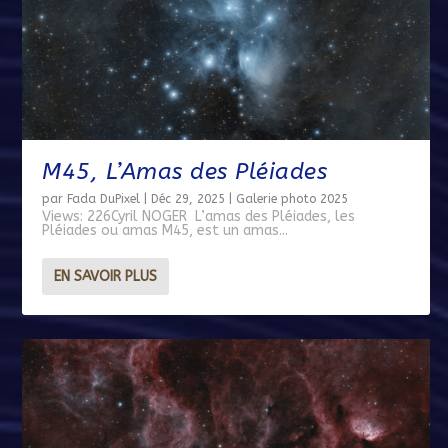
M45, L’Amas des Pléiades
par
Fada DuPixel
|
Déc 29, 2025
|
Galerie photo 2025
Views: 226Cyril NOGER L’amas des Pléiades, les
Pléiades ou amas M45, est un amas...
EN SAVOIR PLUS