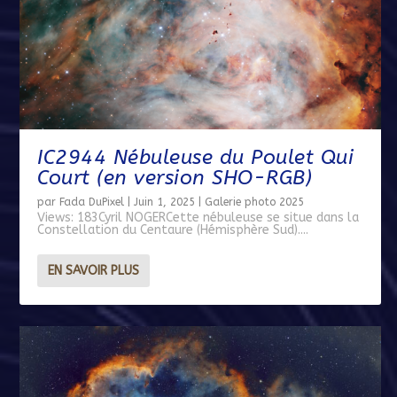
IC2944 Nébuleuse du Poulet Qui
Court (en version SHO-RGB)
par
Fada DuPixel
|
Juin 1, 2025
|
Galerie photo 2025
Views: 183Cyril NOGERCette nébuleuse se situe dans la
Constellation du Centaure (Hémisphère Sud)....
EN SAVOIR PLUS