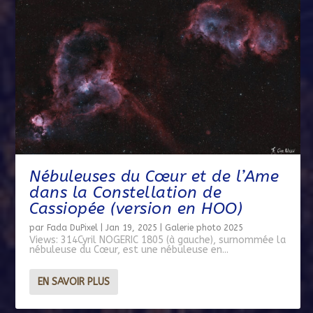
Nébuleuses du Cœur et de l’Ame
dans la Constellation de
Cassiopée (version en HOO)
par
Fada DuPixel
|
Jan 19, 2025
|
Galerie photo 2025
Views: 314Cyril NOGERIC 1805 (à gauche), surnommée la
nébuleuse du Cœur, est une nébuleuse en...
EN SAVOIR PLUS