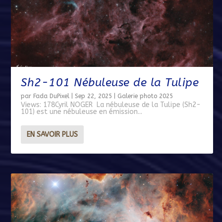
Sh2-101 Nébuleuse de la Tulipe
par
Fada DuPixel
|
Sep 22, 2025
|
Galerie photo 2025
Views: 178Cyril NOGER La nébuleuse de la Tulipe (Sh2-
101) est une nébuleuse en émission...
EN SAVOIR PLUS