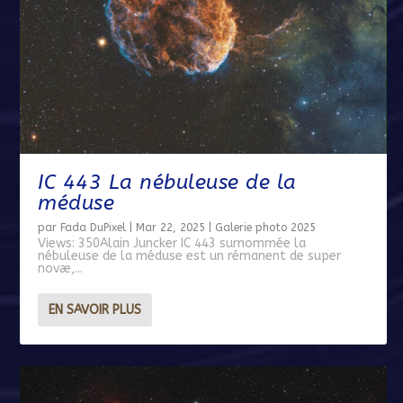
IC 443 La nébuleuse de la
méduse
par
Fada DuPixel
|
Mar 22, 2025
|
Galerie photo 2025
Views: 350Alain Juncker IC 443 surnommée la
nébuleuse de la méduse est un rémanent de super
novæ,...
EN SAVOIR PLUS