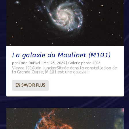
La galaxie du Moulinet (M101)
par
Fada DuPixel
|
Mai 25, 2025
|
Galerie photo 2025
Views: 191Alain JunckerSituée dans la constellation de
la Grande Ourse, M 101 est une galaxie...
EN SAVOIR PLUS