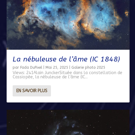
La nébuleuse de l’âme (IC 1848)
par
Fada DuPixel
|
Mai 25, 2025
|
Galerie photo 2025
Views: 241Alain JunckerSituée dans la constellation de
Cassiopée, la nébuleuse de l’âme (IC...
EN SAVOIR PLUS