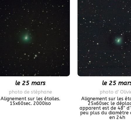
le 25 mars
le 25 mar
photo de stéphane
photo d' Olivi
Alignement sur les étoiles.
Alignement sur les éto
15x60sec. 2000iso
25x60sec le dépl
apparent est de 48″ d’
peu plus du diamètre 
en 24h