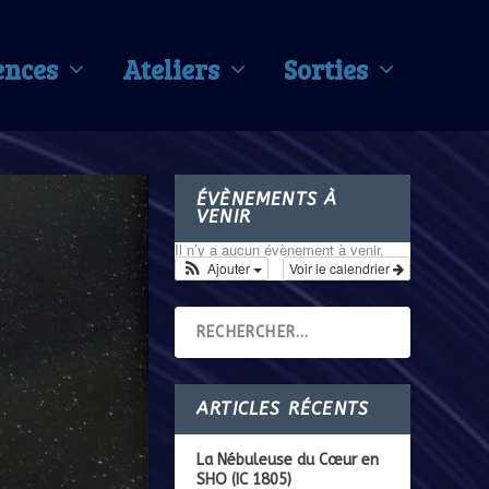
ences
Ateliers
Sorties
ÉVÈNEMENTS À
VENIR
Il n’y a aucun évènement à venir.
Ajouter
Voir le calendrier
ARTICLES RÉCENTS
La Nébuleuse du Cœur en
SHO (IC 1805)