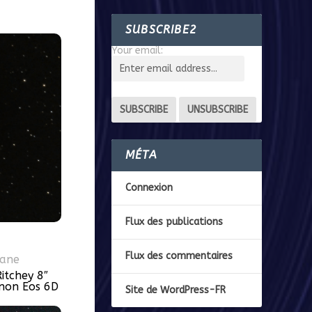
SUBSCRIBE2
Your email:
MÉTA
Connexion
Flux des publications
Flux des commentaires
hane
itchey 8″
non Eos 6D
Site de WordPress-FR