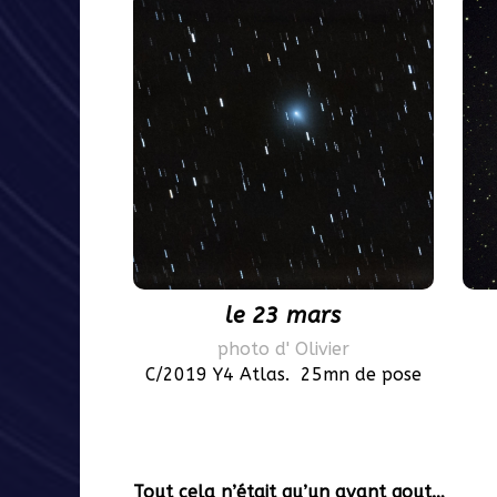
le 23 mars
photo d' Olivier
C/2019 Y4 Atlas. 25mn de pose
Tout cela n’était qu’un avant gout…