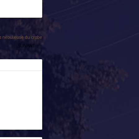
a nébuleuse du crabe
SUIVANT