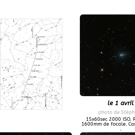
le 1 avril
photo de Stép
15x60sec 2000 ISO. R
1600mm de focale. Ca
.