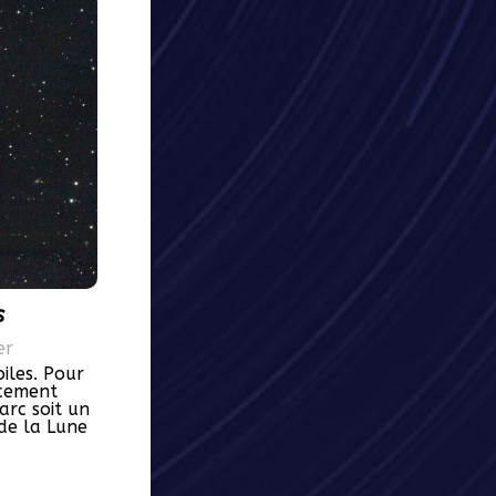
s
er
iles. Pour
acement
arc soit un
de la Lune