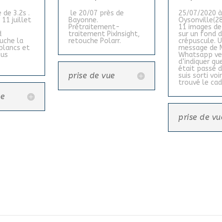
 de 3.2s .
le 20/07 près de
25/07/2020 
 11 juillet
Bayonne.
Oysonville(28
Prétraitement-
11 images de
ed
traitement PixInsight,
sur un fond 
uche la
retouche Polarr.
crépuscule. 
blancs et
message de M
ous
Whatsapp ve
d’indiquer que
était passé d
prise de vue
suis sorti voir
trouvé le ca
ue
prise de vu