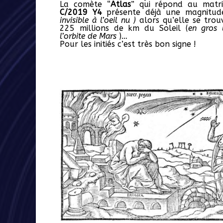
La comète “
Atlas
” qui répond au matr
C/2019 Y4
présente déjà une magnitu
invisible à l’oeil nu )
alors qu’elle se tro
225 millions de km du Soleil (
en gros
l’orbite de Mars
)…
Pour les initiés c’est très bon signe !