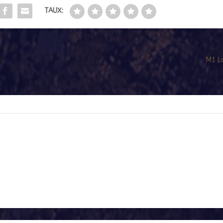
TAUX:
M1 L