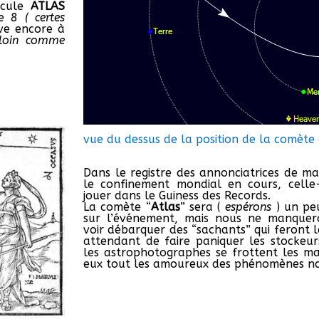
icule
ATLAS
de 8
( certes
uve encore à
 loin comme
vue du dessus de la position de la comète
Dans le registre des annonciatrices de ma
le confinement mondial en cours, celle-
jouer dans le Guiness des Records.
La comète “
Atlas
” sera (
espérons
) un pe
sur l’événement, mais nous ne manquer
voir débarquer des “sachants” qui feront l
attendant de faire paniquer les stockeur
les astrophotographes se frottent les ma
eux tout les amoureux des phénomènes na