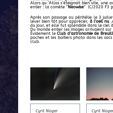
Alors qu ‘Atlas s’éteignait bien vite, un
entier : la comète “
Neowise
” (C/2020 F3 po
Aprés son passage au périhélie le 3 juill
lever bien tôt pour apprécier,
à l’oeil nu
,
du jour, et elle fut splendide dans le ciel d
Du monde entier les images arrivaient sur 
Évidement le
Club d’astronomie de Breuil
poches et les boitiers photo dans les sacs
club.
Cyril Noger
Cyril Noge