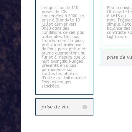
Image issue de 110
Photo unique
poses de 20s
Ollainville le
conservées à 2000 iso
à 4h15 du
prise à Blandy le 19
mat.
Triépi
juillet dernier vers
simple.
Reto
0h30 dans des
balance des 
conditions de ciel pas
contraste s
optimales. Ciel pas
Lightroom
franchement limpide,
pollution lumineuse
de Paris perceptible et
brume augmentant au
prise de v
fur et à mesure que la
nuit avançait. Nuages
présents en quasi
permanence sur
toutes les photos
d’où le ciel laiteux une
fois les images
stackées.
prise de vue