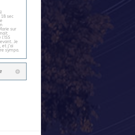
à
)
 18 sec
de
Un
arie sur
nait
 l’ISS
evant. Je
, et j’ai
dre sympa.
e