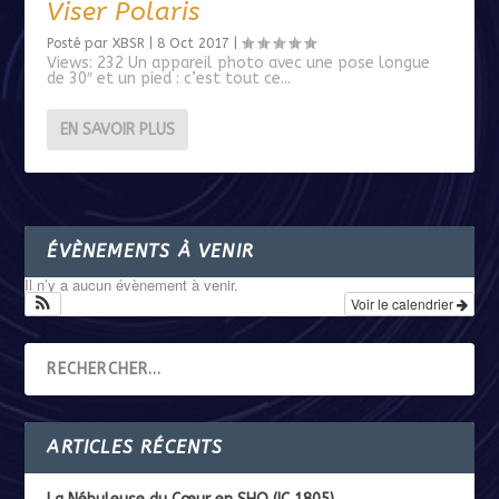
Viser Polaris
Posté par
XBSR
|
8 Oct 2017
|
Views: 232 Un appareil photo avec une pose longue
de 30″ et un pied : c’est tout ce...
EN SAVOIR PLUS
ÉVÈNEMENTS À VENIR
Il n’y a aucun évènement à venir.
Voir le calendrier
ARTICLES RÉCENTS