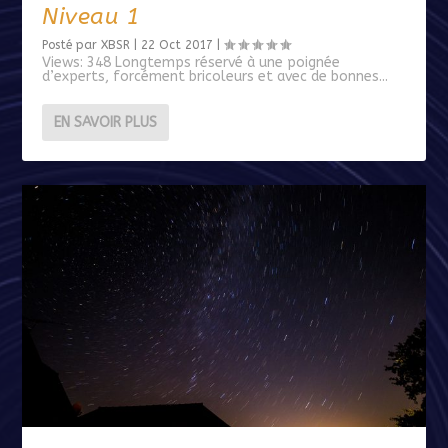
Niveau 1
Posté par
XBSR
|
22 Oct 2017
|
Views: 348 Longtemps réservé à une poignée
d’experts, forcément bricoleurs et avec de bonnes...
EN SAVOIR PLUS