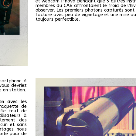
et webcam I-nova pendant que 5 autres inst
membres du CAB affrontaient le froid de l’hi
observer. Les premiers photons capturés sont
facture avec peu de vignetage et une mise au
toujours perfectible.
smartphone à
vous devriez
 en station.
on avec les
raquette de
ifie tout de
lisateurs à
ulement des
acun et sans
ntages nous
sante pour de