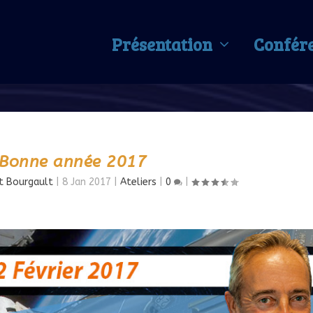
Présentation
Confér
Bonne année 2017
t Bourgault
|
8 Jan 2017
|
Ateliers
|
0
|