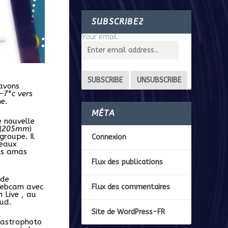
SUBSCRIBE2
Your email:
 avons
-7°c vers
e.
MÉTA
e nouvelle
(
205mm
)
groupe. Il
Connexion
beaux
les amas
Flux des publications
 de
 webcam avec
Flux des commentaires
 Live , au
ud.
Site de WordPress-FR
n astrophoto