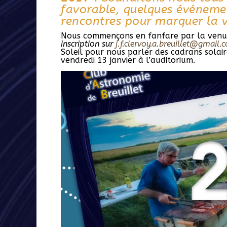
favorable, quelques événemen
rencontres pour marquer la v
Nous commençons en fanfare par la ven
inscription sur
j.f.clervoy.a.breuillet@gmail.
Soleil pour nous parler des cadrans solai
vendredi 13 janvier à l’auditorium.