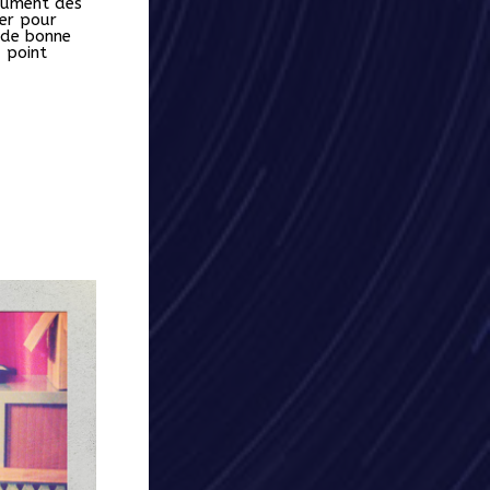
rument des
ver pour
 de bonne
 point