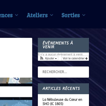
ences
Ateliers
Sorties
ÉVÈNEMENTS À
VENIR
Il n’y a aucun évènement à venir.
Ajouter
Voir le calendrier
ARTICLES RÉCENTS
La Nébuleuse du Cœur en
SHO (IC 1805)