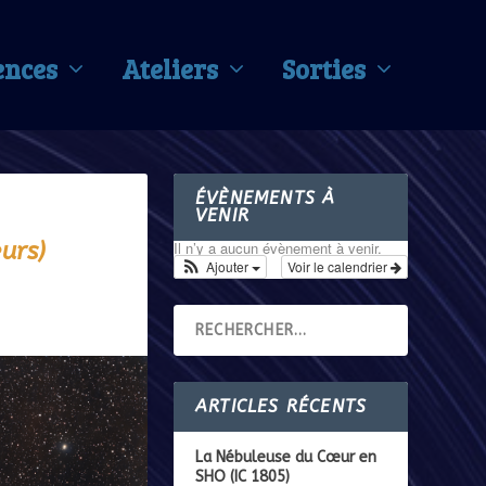
ences
Ateliers
Sorties
ÉVÈNEMENTS À
VENIR
urs)
Il n’y a aucun évènement à venir.
Ajouter
Voir le calendrier
ARTICLES RÉCENTS
La Nébuleuse du Cœur en
SHO (IC 1805)