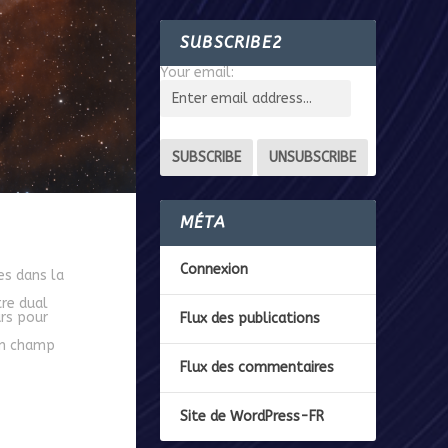
SUBSCRIBE2
Your email:
MÉTA
Connexion
es dans la
tre dual
urs pour
Flux des publications
 un champ
Flux des commentaires
Site de WordPress-FR