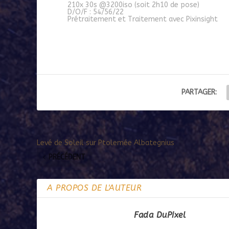
210x 30s @3200iso (soit 2h10 de pose)
D/O/F : 54/56/22
Prétraitement et Traitement avec Pixinsight
PARTAGER:
Levé de Soleil sur Ptolemée Albategnius
PRÉCÉDENT
A PROPOS DE L'AUTEUR
Fada DuPixel