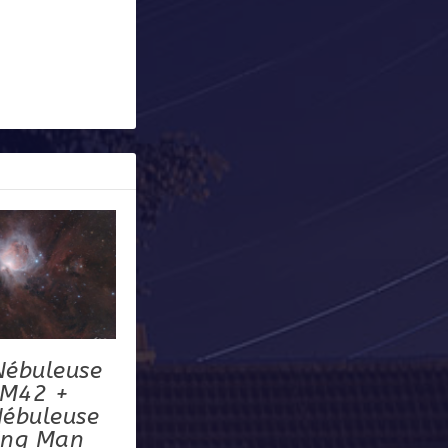
Nébuleuse
(M42 +
ébuleuse
ing Man