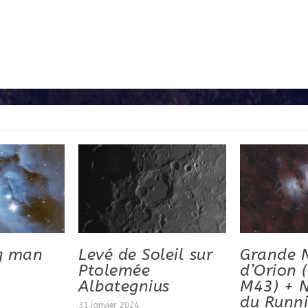
g man
Levé de Soleil sur
Grande 
Ptolemée
d’Orion 
Albategnius
M43) + N
du Runn
31 janvier 2024