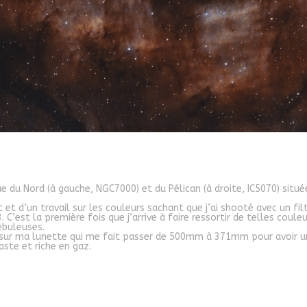
e du Nord (à gauche, NGC7000) et du Pélican (à droite, IC5070) situé
 et d’un travail sur les couleurs sachant que j’ai shooté avec un fil
C’est la première fois que j’arrive à faire ressortir de telles coule
ébuleuses.
ale sur ma lunette qui me fait passer de 500mm à 371mm pour avoir
aste et riche en gaz.