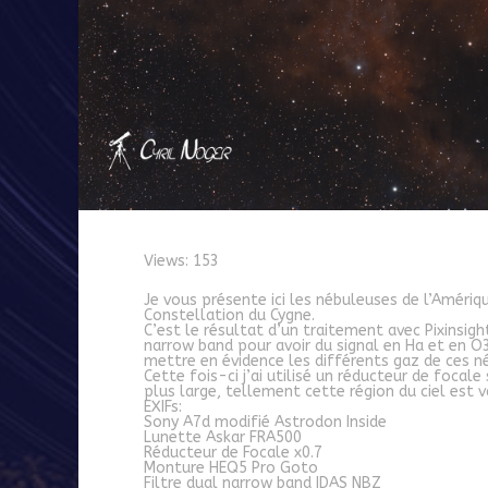
Views: 153
Je vous présente ici les nébuleuses de l’Amériqu
Constellation du Cygne.
C’est le résultat d’un traitement avec Pixinsight
narrow band pour avoir du signal en Ha et en O3. 
mettre en évidence les différents gaz de ces n
Cette fois-ci j’ai utilisé un réducteur de foc
plus large, tellement cette région du ciel est v
EXIFs:
Sony A7d modifié Astrodon Inside
Lunette Askar FRA500
Réducteur de Focale x0.7
Monture HEQ5 Pro Goto
Filtre dual narrow band IDAS NBZ