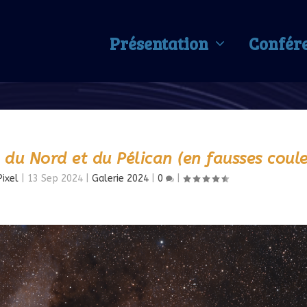
Présentation
Confér
 du Nord et du Pélican (en fausses coule
ixel
|
13 Sep 2024
|
Galerie 2024
|
0
|