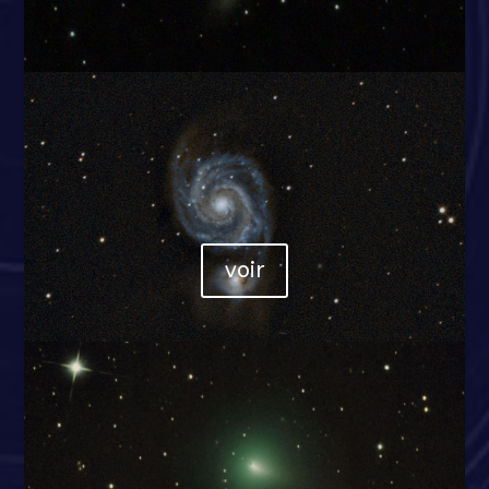
M51
Chien de chasse
22x90sec 2000iso / Eos 6D
monture Eq6 / RC 8″ 1600mm
23/03/2020 / Oysonville(28)
voir
C/2019 Y4
15x60sec 2000iso
monture Eq6 / RC 8″ 1600mm
26/03/20 / Oysonville(28)
Stéphane