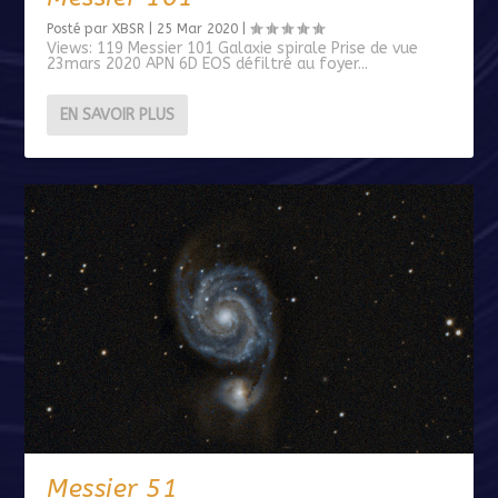
Posté par
XBSR
|
25 Mar 2020
|
Views: 119 Messier 101 Galaxie spirale Prise de vue
23mars 2020 APN 6D EOS défiltré au foyer...
EN SAVOIR PLUS
Messier 51