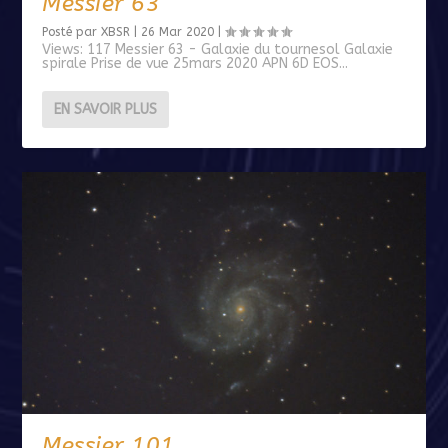
Messier 63
Posté par
XBSR
|
26 Mar 2020
|
Views: 117 Messier 63 - Galaxie du tournesol Galaxie
spirale Prise de vue 25mars 2020 APN 6D EOS...
EN SAVOIR PLUS
Messier 101