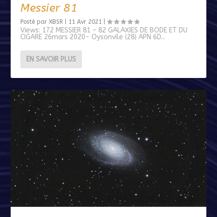
Messier 81
Posté par
XBSR
|
11 Avr 2021
|
Views: 172 MESSIER 81 – 82 GALAXIES DE BODE ET DU
CIGARE 26mars 2020- Oysonvile (28) APN 6D...
EN SAVOIR PLUS