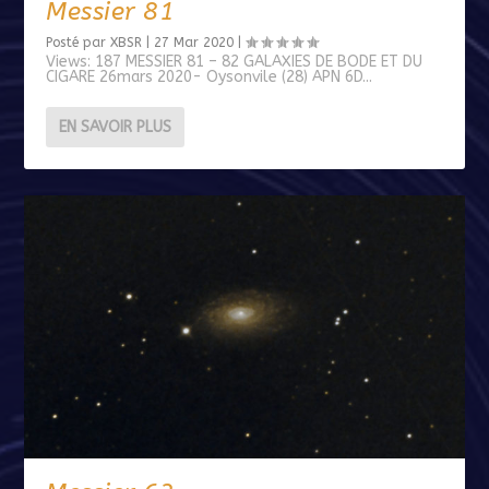
Messier 81
Posté par
XBSR
|
27 Mar 2020
|
Views: 187 MESSIER 81 – 82 GALAXIES DE BODE ET DU
CIGARE 26mars 2020- Oysonvile (28) APN 6D...
EN SAVOIR PLUS