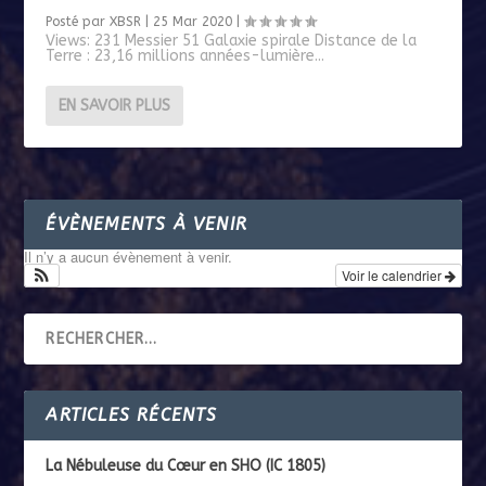
Posté par
XBSR
|
25 Mar 2020
|
Views: 231 Messier 51 Galaxie spirale Distance de la
Terre : 23,16 millions années-lumière...
EN SAVOIR PLUS
ÉVÈNEMENTS À VENIR
Il n’y a aucun évènement à venir.
Voir le calendrier
ARTICLES RÉCENTS
La Nébuleuse du Cœur en SHO (IC 1805)