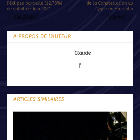
l’éclipse partielle (12.78%)
de la Constellation du
de soleil de Juin 2021
Cygne en Ha alpha
PRÉCÉDENT
SUIVANT
A PROPOS DE L'AUTEUR
Claude
ARTICLES SIMILAIRES