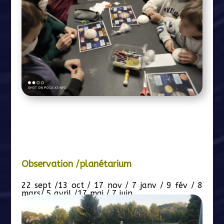
Observation /planétarium
22 sept /13 oct / 17 nov / 7 janv / 9 fév / 8
mars/ 5 avril /17 mai / 7 juin