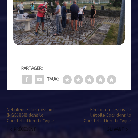
PARTAGER:
TAUX:
Nébuleuse du Croissant
Région au dessus de
(NGC6888) dans la
l’étoile Sadr dans la
Constellation du Cygne
Constellation du Cygne
PRÉCÉDENT
SUIVANT