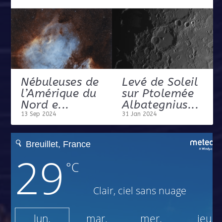
 de
Levé de Soleil
Vallée des
 du
sur Ptolemée
alpes Cassini
Albategnius...
25 Jan 2024
31 Jan 2024