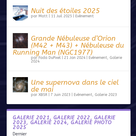
Nuit des étoiles 2025
par
Matt
|
11 Juil 2025
|
Evènement
Grande Nébuleuse d’Orion
(M42 + M43) + Nébuleuse du
Running Man (NGC1977)
par
Fada DuPixel
|
21 Jan 2024
|
Evènement
,
Galerie
2024
Une supernova dans le ciel
de mai
par
XBSR
|
7 Juin 2023
|
Evènement
,
Galerie 2023
GALERIE 2021, GALERIE 2022, GALERIE
2023, GALERIE 2024, GALERIE PHOTO
2025
Dernier