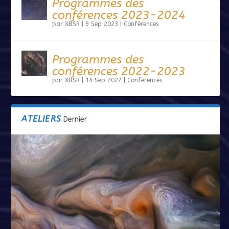
Programmes des
conférences 2023-2024
par
XBSR
|
9 Sep 2023
|
Conférences
Programmes des
conférences 2022-2023
par
XBSR
|
14 Sep 2022
|
Conférences
ATELIERS
Dernier