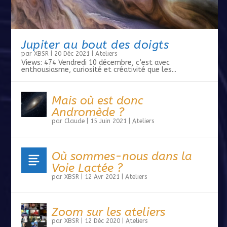
Jupiter au bout des doigts
par
XBSR
|
20 Déc 2021
|
Ateliers
Views: 474 Vendredi 10 décembre, c’est avec
enthousiasme, curiosité et créativité que les...
Mais où est donc
Andromède ?
par
Claude
|
15 Juin 2021
|
Ateliers
Où sommes-nous dans la
Voie Lactée ?
par
XBSR
|
12 Avr 2021
|
Ateliers
Zoom sur les ateliers
par
XBSR
|
12 Déc 2020
|
Ateliers