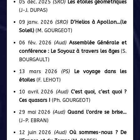
05 déc. 2025
(SRO)
Les étoiles géométriques
(J-J. DUPAS)
09 janv. 2026
(SRO)
D’Helios à Apollon…(le
Soleil)
(M. GOURGEOT)
06 fév. 2026
(Aud)
Assemblée Générale et
conférence : Le Soyouz à travers les âges
(S.
BOURGAULT)
13 mars 2026
(PS)
Le voyage dans les
étoiles
(F. LEHOT)
10 avril 2026
(Aud)
C’est quoi, c’est quoi ?
Ces quasars !
(Ph. GOURGEOT)
29 mai 2026
(Aud)
Quand l’ordre se brise…
(J-P. EBRAN)
12 juin 2026
(Aud)
Où sommes-nous ? De