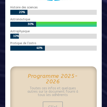
Histoire des sciences
20%
20%
Astronautique
30%
30%
Astrophysique
10%
10%
Pratique de l’astro
40%
40%
Programme 2025-
2026
Toutes ces infos et quelques
autres sur le document fourni à
tous les adhérents