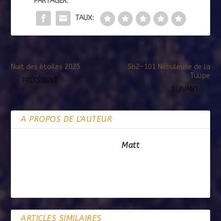
PARTAGER:
TAUX:
Nuit des étoiles 2025
Sh2-101 Nébuleuse de la
Tulipe
PRÉCÉDENT
SUIVANT
A PROPOS DE L'AUTEUR
Matt
ARTICLES SIMILAIRES